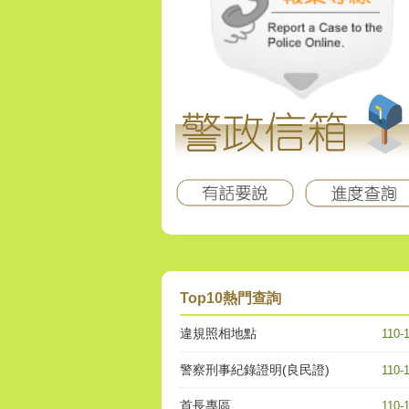
Top10熱門查詢
違規照相地點
110-
警察刑事紀錄證明(良民證)
110-
首長專區
110-