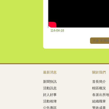
114-04-18
更多 宣導
最新消息
關於我們
新聞快訊
首長簡介
活動訊息
轄區概況
好人好事
各派出所
活動相簿
組織職掌
公告專區
警政成果