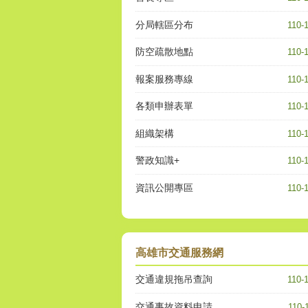
分局轄區分布
110-
防空疏散地點
110-
報案服務專線
110-
各類申辦表單
110-
組織架構
110-
警政知識+
110-
資訊公開專區
110-
高雄市交通服務網
交通違規拖吊查詢
110-
交通事故資料申請
110-